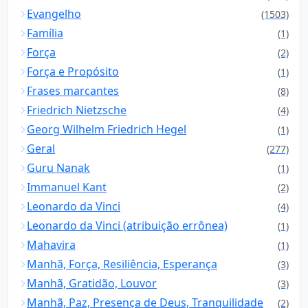
Evangelho
(1503)
Família
(1)
Força
(2)
Força e Propósito
(1)
Frases marcantes
(8)
Friedrich Nietzsche
(4)
Georg Wilhelm Friedrich Hegel
(1)
Geral
(277)
Guru Nanak
(1)
Immanuel Kant
(2)
Leonardo da Vinci
(4)
Leonardo da Vinci (atribuição errônea)
(1)
Mahavira
(1)
Manhã, Força, Resiliência, Esperança
(3)
Manhã, Gratidão, Louvor
(3)
Manhã, Paz, Presença de Deus, Tranquilidade
(2)