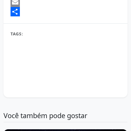
Mastodon
Email
Share
TAGS:
23 de março boa noite
Autoconhecimento
bem-estar
Boa Noite
boa noite 23 de março 2026
boa noite 23 de março de 2026
boa noite 23/03/26
descanso
descanso profundo
dicas de sono
Energia positiva
fim do dia
gratidão
inspiração pessoal
meditação noturna
mensagem de boa noite 23 de março
mente serena
paz interior
Reflexão Noturna
renovação
rotina noturna
saúde mental
Serenidade
sono reparador
tranquilidade
Vida Equilibrada
Você também pode gostar