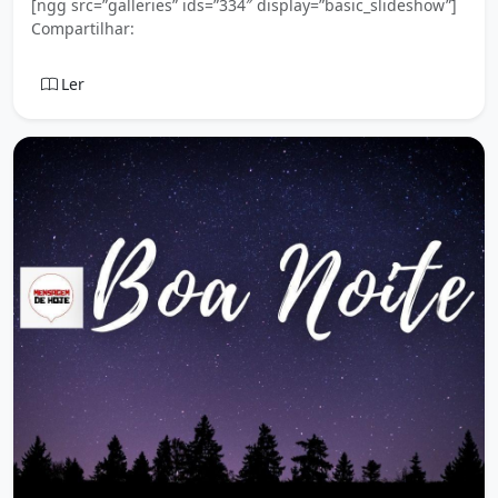
[ngg src=”galleries” ids=”334″ display=”basic_slideshow”]
Compartilhar:
Ler