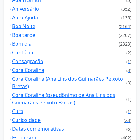
Adam Smith
(5)
Aniversário
(352)
Auto Ajuda
(135)
Boa Noite
(2164)
Boa tarde
(2207)
Bom dia
(2323)
Confúcio
(2)
Consagração
(1)
Cora Coralina
(3)
Cora Coralina (Ana Lins dos Guimarães Peixoto
(3)
Bretas)
Cora Coralina (pseudônimo de Ana Lins dos
(1)
Guimarães Peixoto Bretas)
Cura
(1)
Curiosidade
(23)
Datas comemorativas
(6)
Estoicismo
(402)