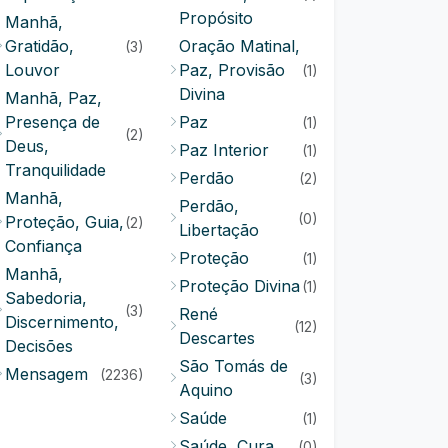
Propósito
Manhã,
Gratidão,
Oração Matinal,
(3)
Louvor
Paz, Provisão
(1)
Divina
Manhã, Paz,
Presença de
Paz
(1)
(2)
Deus,
Paz Interior
(1)
Tranquilidade
Perdão
(2)
Manhã,
Perdão,
(0)
Proteção, Guia,
(2)
Libertação
Confiança
Proteção
(1)
Manhã,
Proteção Divina
(1)
Sabedoria,
(3)
René
Discernimento,
(12)
Descartes
Decisões
São Tomás de
Mensagem
(2236)
(3)
Aquino
Saúde
(1)
Saúde, Cura
(0)