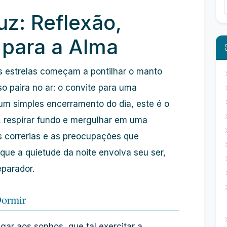
uz: Reflexão,
 para a Alma
s estrelas começam a pontilhar o manto
so paira no ar: o convite para uma
 um simples encerramento do dia, este é o
, respirar fundo e mergulhar em uma
as correrias e as preocupações que
ue a quietude da noite envolva seu ser,
parador.
Dormir
gar aos sonhos, que tal exercitar a