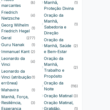
Manhã,
(8)
(1)
marcantes
Proteção Divina
Friedrich
Oração da
(4)
Nietzsche
Manhã,
(1)
Georg Wilhelm
Sabedoria e
(1)
Friedrich Hegel
Direção
Geral
(277)
Oração da
Guru Nanak
(1)
Manhã, Saúde
(2)
Immanuel Kant
e Bem-Estar
(2)
Leonardo da
Oração da
(4)
Vinci
Manhã,
(2)
Trabalho e
Leonardo da
Propósito
Vinci (atribuição
(1)
errônea)
Oração da
(116)
Noite
Mahavira
(1)
Oração Matinal
(3)
Manhã, Força,
Resiliência,
Oração Matinal,
(3)
Esperança
Gratidão,
(1)