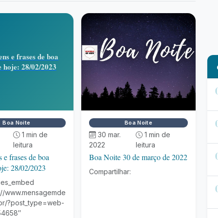
ns e frases de boa
e hoje: 28/02/2023
Boa Noite
Boa Noite
1 min de
30 mar.
1 min de
leitura
2022
leitura
e frases de boa
Boa Noite 30 de março de 2022
oje: 28/02/2023
Compartilhar:
ries_embed
s://www.mensagemde
br/?post_type=web-
54658″