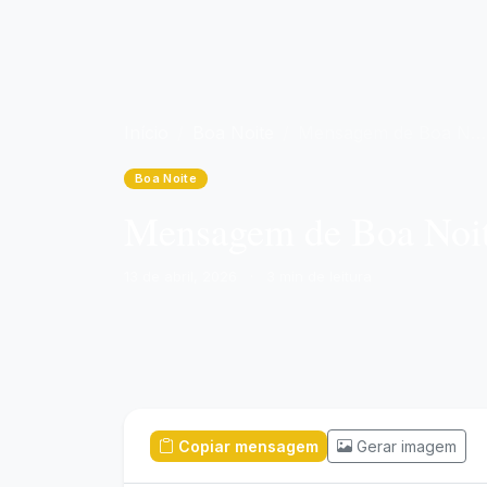
Início
Boa Noite
Mensagem de Boa Noite para hoje, 13 de Abril de 2026: Descanso Merecido
Boa Noite
Mensagem de Boa Noite
13 de abril, 2026
·
3 min de leitura
Copiar mensagem
Gerar imagem