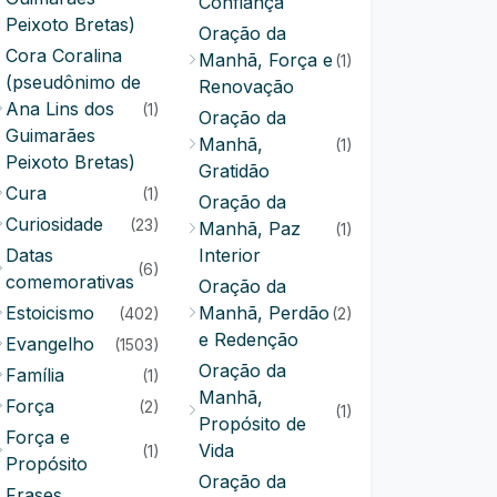
Confiança
Peixoto Bretas)
Oração da
Cora Coralina
Manhã, Força e
(1)
(pseudônimo de
Renovação
Ana Lins dos
(1)
Oração da
Guimarães
Manhã,
(1)
Peixoto Bretas)
Gratidão
Cura
(1)
Oração da
Curiosidade
(23)
Manhã, Paz
(1)
Datas
Interior
(6)
comemorativas
Oração da
Estoicismo
Manhã, Perdão
(402)
(2)
e Redenção
Evangelho
(1503)
Oração da
Família
(1)
Manhã,
Força
(2)
(1)
Propósito de
Força e
Vida
(1)
Propósito
Oração da
Frases