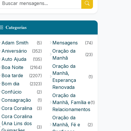
Categorias
Adam Smith
Mensagens
(5)
(74)
Aniversário
Oração da
(352)
(23)
Manhã
Auto Ajuda
(135)
Oração da
Boa Noite
(2164)
Manhã,
Boa tarde
(2207)
(1)
Esperança
Bom dia
(2323)
Renovada
Confúcio
(2)
Oração da
Consagração
(1)
Manhã, Família e
(1)
Cora Coralina
(3)
Relacionamentos
Cora Coralina
Oração da
(Ana Lins dos
Manhã, Fé e
(2)
(3)
Guimarães