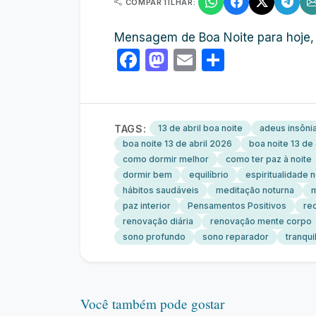
COMPARTILHAR:
Mensagem de Boa Noite para hoje, 
Facebook
Mastodon
Email
Share
TAGS:
13 de abril boa noite
adeus insôni
boa noite 13 de abril 2026
boa noite 13 de
como dormir melhor
como ter paz à noite
dormir bem
equilíbrio
espiritualidade 
hábitos saudáveis
meditação noturna
m
paz interior
Pensamentos Positivos
re
renovação diária
renovação mente corpo
sono profundo
sono reparador
tranqui
Você também pode gostar