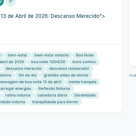
13 de Abril de 2026: Descanso Merecido">
a
bem-estar
bem-estar noturno
Boa Noite
 abril de 2026
boa noite 13/04/26
bons sonhos
descanso merecido
descanso restaurador
noturna
fim de dia
gratidão antes de dormir
PUB
ensagem de boa noite 13 de abril
mente tranquila
carregar energias
Reflexão Noturna
rotina noturna
sabedoria diária
Serenidade
lidade noturna
tranquilidade para dormir