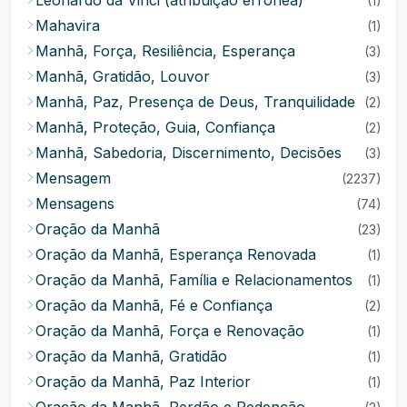
Leonardo da Vinci (atribuição errônea)
(1)
Mahavira
(1)
Manhã, Força, Resiliência, Esperança
(3)
Manhã, Gratidão, Louvor
(3)
Manhã, Paz, Presença de Deus, Tranquilidade
(2)
Manhã, Proteção, Guia, Confiança
(2)
Manhã, Sabedoria, Discernimento, Decisões
(3)
Mensagem
(2237)
Mensagens
(74)
Oração da Manhã
(23)
Oração da Manhã, Esperança Renovada
(1)
Oração da Manhã, Família e Relacionamentos
(1)
Oração da Manhã, Fé e Confiança
(2)
Oração da Manhã, Força e Renovação
(1)
Oração da Manhã, Gratidão
(1)
Oração da Manhã, Paz Interior
(1)