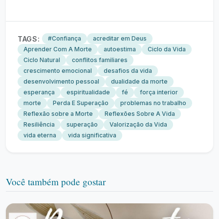
TAGS:
#Confiança
acreditar em Deus
Aprender Com A Morte
autoestima
Ciclo da Vida
Ciclo Natural
conflitos familiares
crescimento emocional
desafios da vida
desenvolvimento pessoal
dualidade da morte
esperança
espiritualidade
fé
força interior
morte
Perda E Superação
problemas no trabalho
Reflexão sobre a Morte
Reflexões Sobre A Vida
Resiliência
superação
Valorização da Vida
vida eterna
vida significativa
Você também pode gostar