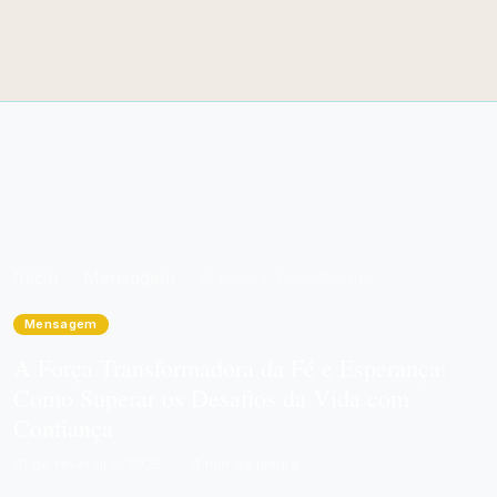
Início
Mensagem
A Força Transformadora da Fé e Esperança: Como Superar os Desafios da Vida com Confiança
Mensagem
A Força Transformadora da Fé e Esperança:
Como Superar os Desafios da Vida com
Confiança
01 de fevereiro, 2025
·
4 min de leitura