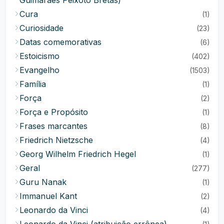
Guimarães Peixoto Bretas)
Cura
(1)
Curiosidade
(23)
Datas comemorativas
(6)
Estoicismo
(402)
Evangelho
(1503)
Família
(1)
Força
(2)
Força e Propósito
(1)
Frases marcantes
(8)
Friedrich Nietzsche
(4)
Georg Wilhelm Friedrich Hegel
(1)
Geral
(277)
Guru Nanak
(1)
Immanuel Kant
(2)
Leonardo da Vinci
(4)