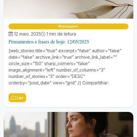
Mensagem
12 maio. 2025
1 min de leitura
Pensamentos e frases de hoje: 12/05/2025
[web_stories title=”true” excerpt=”false” author=”false”
date=”false” archive_link=”true” archive_link_label=””
circle_size=”150″ sharp_corners=”false”
image_alignment=”left” number_of_columns=”3″
number_of_stories=”3″ order=”DESC”
orderby=”post_date” view=”grid” /] Compartilhar:
Ler